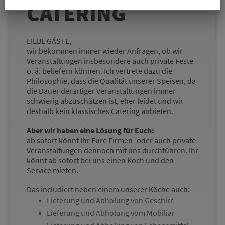
CATERING
LIEBE GÄSTE,
wir bekommen immer wieder Anfragen, ob wir
Veranstaltungen insbesondere auch private Feste
o. ä. beliefern können. Ich vertrete dazu die
Philosophie, dass die Qualität unserer Speisen, da
die Dauer derartiger Veranstaltungen immer
schwierig abzuschätzen ist, eher leidet und wir
deshalb kein klassisches Catering anbieten.
Aber wir haben eine Lösung für Euch:
ab sofort könnt Ihr Eure Firmen- oder auch private
Veranstaltungen dennoch mit uns durchführen. Ihr
könnt ab sofort bei uns einen Koch und den
Service mieten.
Das includiert neben einem unserer Köche auch:
Lieferung und Abholung von Geschirr
Lieferung und Abholung vom Mobiliar