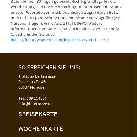
Daten binnen 30 Tagen gelöscht. Rechtsgrundlage für die
Verarbeitung sind unsere berechtigten Interessen am Schutz
unserer Webseite vor missbräuchlichen Zugriff durch Bots,
mithin dem Spam-Schutz und dem Schutz vor Angriffen (z.B.
Massenanfragen), Art. 6 Abs. 1 lit. f DSGVO. Weitere
Informationen zum Datenschutz beim Einsatz von Friendly
Captcha finden Sie unter
https://friendlycaptcha.com/legal/privacy-end-users/
.
SO ERREICHEN SIE UNS:
Trattoria Le Terrazze
Paschstraße 46
80637 München
Tel.:
089 154336
info@leterrazze.de
SPEISEKARTE
WOCHENKARTE