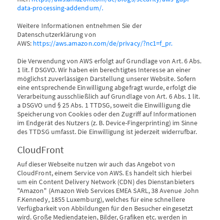
data-processing-addendum/.
Weitere Informationen entnehmen Sie der
Datenschutzerklärung von
AWS:
https://aws.amazon.com/de/privacy/?nc1=f_pr.
Die Verwendung von AWS erfolgt auf Grundlage von Art. 6 Abs.
1 lit. f DSGVO. Wir haben ein berechtigtes Interesse an einer
möglichst zuverlässigen Darstellung unserer Website. Sofern
eine entsprechende Einwilligung abgefragt wurde, erfolgt die
Verarbeitung ausschließlich auf Grundlage von Art. 6 Abs. 1 lit.
a DSGVO und § 25 Abs. 1 TTDSG, soweit die Einwilligung die
Speicherung von Cookies oder den Zugriff auf Informationen
im Endgerät des Nutzers (z. B. Device-Fingerprinting) im Sinne
des TTDSG umfasst. Die Einwilligung ist jederzeit widerrufbar.
CloudFront
Auf dieser Webseite nutzen wir auch das Angebot von
CloudFront, einem Service von AWS. Es handelt sich hierbei
um ein Content Delivery Network (CDN) des Dienstanbieters
"Amazon" (Amazon Web Services EMEA SARL, 38 Avenue John
F.Kennedy, 1855 Luxemburg), welches für eine schnellere
Verfügbarkeit von Abbildungen für den Besucher eingesetzt
wird. Große Mediendateien, Bilder, Grafiken etc. werden in